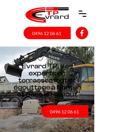
0496 12 06 61
Evrard TP, vos
experts en
terrassement et
égouttage à Namur
et dans le Hainaut
0496 12 06 61